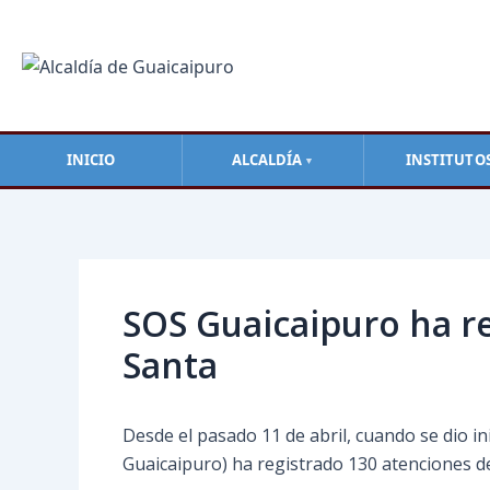
Ir
al
contenido
INICIO
ALCALDÍA
INSTITUTO
▼
Navegación
de
entradas
SOS Guaicaipuro ha r
Santa
Desde el pasado 11 de abril, cuando se dio i
Guaicaipuro) ha registrado 130 atenciones de