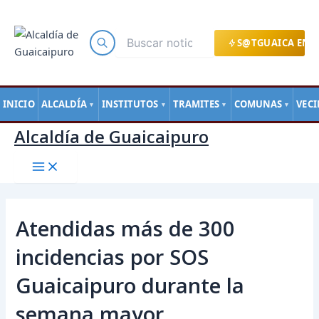
Main
Ir
Navegación
Menu
al
de
contenido
entradas
S@TGUAICA EN L
INICIO
ALCALDÍA
INSTITUTOS
TRAMITES
COMUNAS
VEC
▼
▼
▼
▼
Alcaldía de Guaicaipuro
Atendidas más de 300
incidencias por SOS
Guaicaipuro durante la
semana mayor