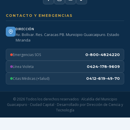
CONTACTO Y EMERGENCIAS
DIRECCIÓN
Av. Bolívar. Res. Caracas PB. Municipio Guaicaipuro. Estado
Miranda
Emergencias SOS
0-800-4824220
Línea Violeta
0424-178-9609
Citas Médicas (+Salud)
0412-619-49-70
© 2026 Todos los derechos reservados · Alcaldía del Municipio
Guaicaipuro · Ciudad Capital · Desarrollado por Dirección de Ciencia y
Tecnología