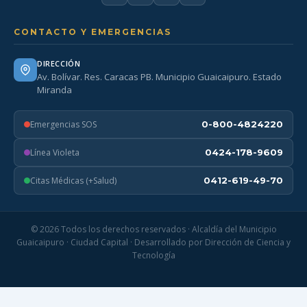
CONTACTO Y EMERGENCIAS
DIRECCIÓN
Av. Bolívar. Res. Caracas PB. Municipio Guaicaipuro. Estado
Miranda
Emergencias SOS
0-800-4824220
Línea Violeta
0424-178-9609
Citas Médicas (+Salud)
0412-619-49-70
© 2026 Todos los derechos reservados · Alcaldía del Municipio
Guaicaipuro · Ciudad Capital · Desarrollado por Dirección de Ciencia y
Tecnología