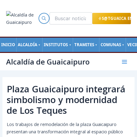
Ir
al
contenido
S@TGUAICA EN L
INICIO
ALCALDÍA
INSTITUTOS
TRAMITES
COMUNAS
VEC
▼
▼
▼
▼
Navegación
Mai
Alcaldía de Guaicaipuro
de
Men
entradas
Plaza Guaicaipuro integrará
simbolismo y modernidad
de Los Teques
Los trabajos de remodelación de la plaza Guaicaipuro
presentan una transformación integral al espacio público