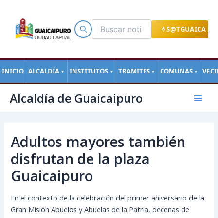
Ir
al
contenido
S@TGUAICA EN
INICIO
ALCALDÍA
INSTITUTOS
TRAMITES
COMUNAS
VEC
▼
▼
▼
▼
Navegación
Mai
Alcaldía de Guaicaipuro
de
Men
entradas
Adultos mayores también
disfrutan de la plaza
Guaicaipuro
En el contexto de la celebración del primer aniversario de la
Gran Misión Abuelos y Abuelas de la Patria, decenas de