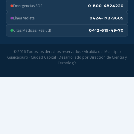
Emergencias SOS
0-800-4824220
Línea Violeta
0424-178-9609
Citas Médicas (+Salud)
0412-619-49-70
© 2026 Todos los derechos reservados · Alcaldía del Municipio
Guaicaipuro · Ciudad Capital · Desarrollado por Dirección de Ciencia y
Tecnología