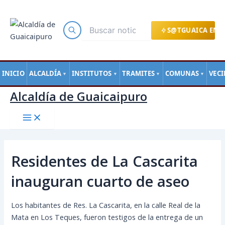
Main
Ir
Navegación
Menu
al
de
contenido
entradas
S@TGUAICA EN L
INICIO
ALCALDÍA
INSTITUTOS
TRAMITES
COMUNAS
VEC
▼
▼
▼
▼
Alcaldía de Guaicaipuro
Residentes de La Cascarita
inauguran cuarto de aseo
Los habitantes de Res. La Cascarita, en la calle Real de la
Mata en Los Teques, fueron testigos de la entrega de un