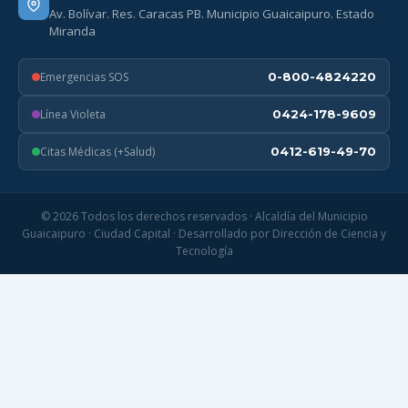
Av. Bolívar. Res. Caracas PB. Municipio Guaicaipuro. Estado
Miranda
Emergencias SOS
0-800-4824220
Línea Violeta
0424-178-9609
Citas Médicas (+Salud)
0412-619-49-70
© 2026 Todos los derechos reservados · Alcaldía del Municipio
Guaicaipuro · Ciudad Capital · Desarrollado por Dirección de Ciencia y
Tecnología