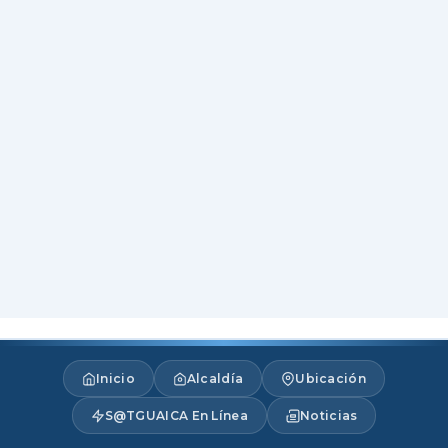
Inicio
Alcaldía
Ubicación
S@TGUAICA En Línea
Noticias