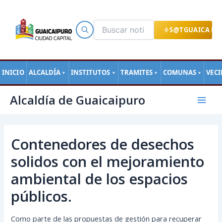
Ir
al
contenido
S@TGUAICA EN
INICIO
ALCALDÍA
INSTITUTOS
TRAMITES
COMUNAS
VEC
▼
▼
▼
▼
Navegación
Mai
Alcaldía de Guaicaipuro
de
Men
entradas
Contenedores de desechos
solidos con el mejoramiento
ambiental de los espacios
públicos.
Como parte de las propuestas de gestión para recuperar