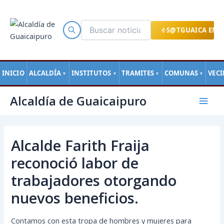
Ir
al
contenido
S@TGUAICA EN L
INICIO
ALCALDÍA
INSTITUTOS
TRAMITES
COMUNAS
VEC
▼
▼
▼
▼
Navegación
Mai
Alcaldía de Guaicaipuro
de
Men
entradas
Alcalde Farith Fraija
reconoció labor de
trabajadores otorgando
nuevos beneficios.
Contamos con esta tropa de hombres y mujeres para