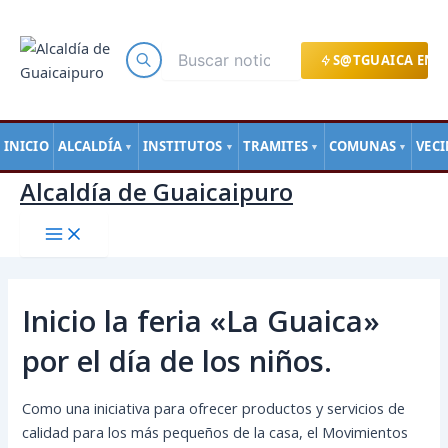
Main
Ir
Navegación
Menu
al
de
contenido
entradas
S@TGUAICA EN L
INICIO
ALCALDÍA
INSTITUTOS
TRAMITES
COMUNAS
VEC
▼
▼
▼
▼
Alcaldía de Guaicaipuro
Inicio la feria «La Guaica»
por el día de los niños.
Como una iniciativa para ofrecer productos y servicios de
calidad para los más pequeños de la casa, el Movimientos