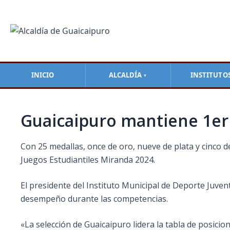
Ir
Navegación
al
de
contenido
entradas
INICIO
ALCALDÍA
INSTITUTO
▼
Guaicaipuro mantiene 1er 
Con 25 medallas, once de oro, nueve de plata y cinco d
Juegos Estudiantiles Miranda 2024.
El presidente del Instituto Municipal de Deporte Juve
desempeño durante las competencias.
«La selección de Guaicaipuro lidera la tabla de posici