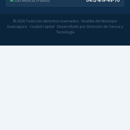
Citas Médicas (+Salud)
0412-619-49-70
© 2026 Todos los derechos reservados · Alcaldía del Municipio
Guaicaipuro · Ciudad Capital · Desarrollado por Dirección de Ciencia y
Tecnología