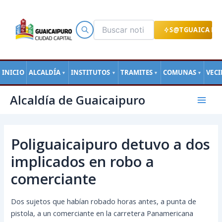
Ir
al
contenido
S@TGUAICA EN
INICIO
ALCALDÍA
INSTITUTOS
TRAMITES
COMUNAS
VEC
▼
▼
▼
▼
Navegación
Mai
Alcaldía de Guaicaipuro
de
Men
entradas
Poliguaicaipuro detuvo a dos
implicados en robo a
comerciante
Dos sujetos que habían robado horas antes, a punta de
pistola, a un comerciante en la carretera Panamericana