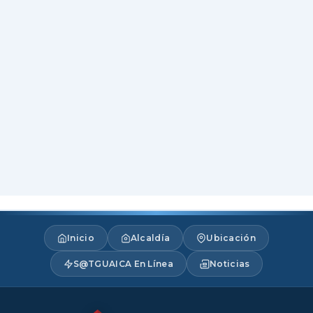
Inicio
Alcaldía
Ubicación
S@TGUAICA En Línea
Noticias