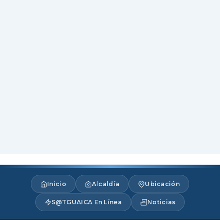
Inicio
Alcaldía
Ubicación
S@TGUAICA En Línea
Noticias