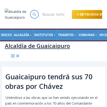
Main
Ir
Navegación
Menu
al
de
contenido
entradas
S@TGUAICA EN L
INICIO
ALCALDÍA
INSTITUTOS
TRAMITES
COMUNAS
VEC
▼
▼
▼
▼
Alcaldía de Guaicaipuro
Guaicaipuro tendrá sus 70
obras por Chávez
Uniéndose a las obras que se han venido ejecutando en el
país en conmemoración a los 70 años del Comandante