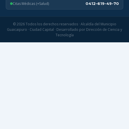
Citas Médicas (+Salud)
0412-619-49-70
© 2026 Todos los derechos reservados · Alcaldía del Municipio
Guaicaipuro · Ciudad Capital · Desarrollado por Dirección de Ciencia y
Tecnología