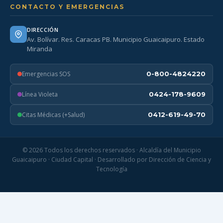
CONTACTO Y EMERGENCIAS
DIRECCIÓN
Av. Bolívar. Res. Caracas PB. Municipio Guaicaipuro. Estado
Miranda
Emergencias SOS
0-800-4824220
Línea Violeta
0424-178-9609
Citas Médicas (+Salud)
0412-619-49-70
© 2026 Todos los derechos reservados · Alcaldía del Municipio
Guaicaipuro · Ciudad Capital · Desarrollado por Dirección de Ciencia y
Tecnología