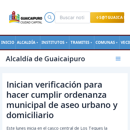
Ir
al
contenido
S@TGUAICA EN
INICIO
ALCALDÍA
INSTITUTOS
TRAMITES
COMUNAS
VEC
▼
▼
▼
▼
Navegación
Mai
Alcaldía de Guaicaipuro
de
Men
entradas
Inician verificación para
hacer cumplir ordenanza
municipal de aseo urbano y
domiciliario
Este lunes inicia en el casco central de Los Teques la