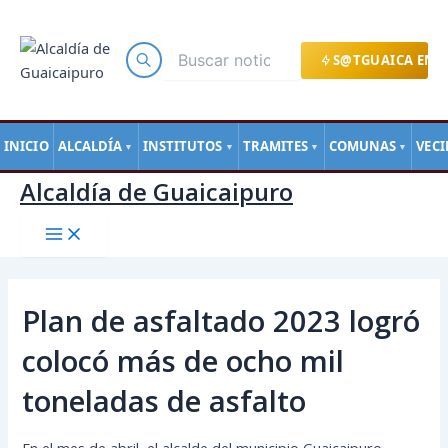
Main
Ir
Navegación
Menu
al
de
contenido
entradas
S@TGUAICA EN L
INICIO
ALCALDÍA
INSTITUTOS
TRAMITES
COMUNAS
VEC
▼
▼
▼
▼
Alcaldía de Guaicaipuro
Plan de asfaltado 2023 logró
colocó más de ocho mil
toneladas de asfalto
En el mes de abril, el alcalde del municipio Guaicaipuro,