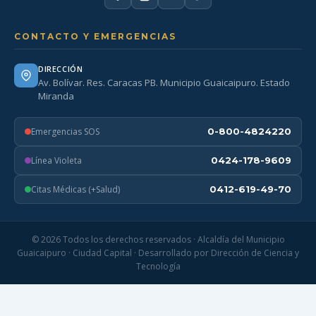
CONTACTO Y EMERGENCIAS
DIRECCIÓN
Av. Bolívar. Res. Caracas PB. Municipio Guaicaipuro. Estado
Miranda
Emergencias SOS
0-800-4824220
Línea Violeta
0424-178-9609
Citas Médicas (+Salud)
0412-619-49-70
© 2026 Todos los derechos reservados · Alcaldía del Municipio
Guaicaipuro · Ciudad Capital · Desarrollado por Dirección de Ciencia y
Tecnología