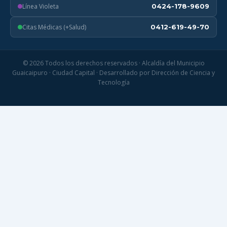
Línea Violeta
0424-178-9609
Citas Médicas (+Salud)
0412-619-49-70
© 2026 Todos los derechos reservados · Alcaldía del Municipio
Guaicaipuro · Ciudad Capital · Desarrollado por Dirección de Ciencia y
Tecnología