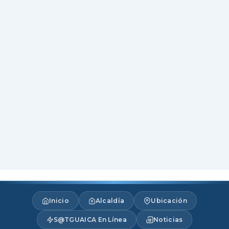
Inicio
Alcaldía
Ubicación
S@TGUAICA En Línea
Noticias