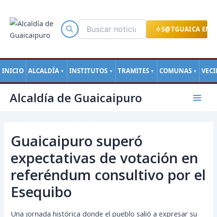
Ir
al
contenido
S@TGUAICA EN L
INICIO
ALCALDÍA
INSTITUTOS
TRAMITES
COMUNAS
VEC
▼
▼
▼
▼
Navegación
Mai
Alcaldía de Guaicaipuro
de
Men
entradas
Guaicaipuro superó
expectativas de votación en
referéndum consultivo por el
Esequibo
Una jornada histórica donde el pueblo salió a expresar su