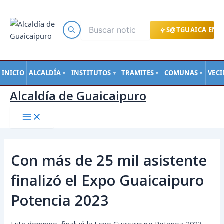
Main
Ir
Navegación
Menu
al
de
contenido
entradas
S@TGUAICA EN L
INICIO
ALCALDÍA
INSTITUTOS
TRAMITES
COMUNAS
VEC
▼
▼
▼
▼
Alcaldía de Guaicaipuro
Con más de 25 mil asistente
finalizó el Expo Guaicaipuro
Potencia 2023
Este domingo, finalizó la Expo Guaicaipuro Potencia 2023