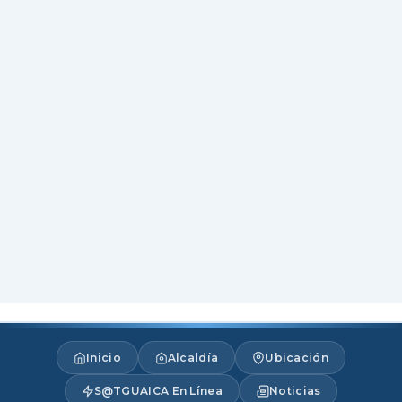
Inicio
Alcaldía
Ubicación
S@TGUAICA En Línea
Noticias