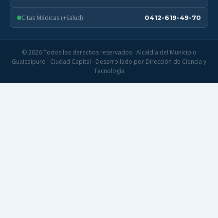
Citas Médicas (+Salud)
0412-619-49-70
© 2026 Todos los derechos reservados · Alcaldía del Municipio
Guaicaipuro · Ciudad Capital · Desarrollado por Dirección de Ciencia y
Tecnología