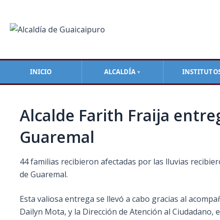
Ir
Navegación
al
de
contenido
entradas
INICIO
ALCALDÍA
INSTITUTO
▼
Alcalde Farith Fraija entre
Guaremal
44 familias recibieron afectadas por las lluvias recibie
de Guaremal.
Esta valiosa entrega se llevó a cabo gracias al acompa
Dailyn Mota, y la Dirección de Atención al Ciudadano, 