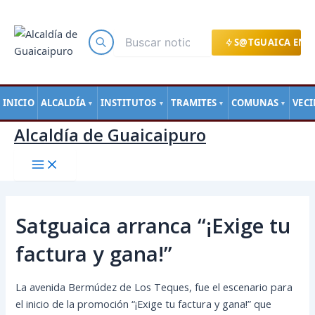
Main
Ir
Navegación
Menu
al
de
contenido
entradas
S@TGUAICA EN L
INICIO
ALCALDÍA
INSTITUTOS
TRAMITES
COMUNAS
VEC
▼
▼
▼
▼
Alcaldía de Guaicaipuro
Satguaica arranca “¡Exige tu
factura y gana!”
La avenida Bermúdez de Los Teques, fue el escenario para
el inicio de la promoción “¡Exige tu factura y gana!” que