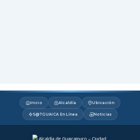
Inicio
Alcaldía
Ubicación
S@TGUAICA En Línea
Noticias