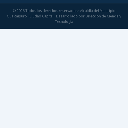
© 2026 Todos los derechos reservados · Alcaldía del Municipio
Guaicaipuro · Ciudad Capital · Desarrollado por Dirección de Ciencia y
Tecnología