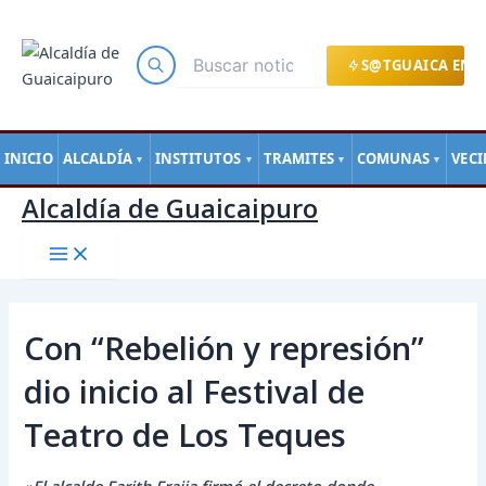
Main
Ir
Navegación
Menu
al
de
contenido
entradas
S@TGUAICA EN L
INICIO
ALCALDÍA
INSTITUTOS
TRAMITES
COMUNAS
VEC
▼
▼
▼
▼
Alcaldía de Guaicaipuro
Con “Rebelión y represión”
dio inicio al Festival de
Teatro de Los Teques
«
El alcalde Farith Fraija firmó el decreto donde