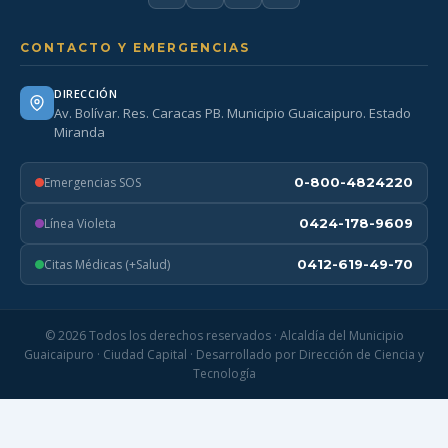
CONTACTO Y EMERGENCIAS
DIRECCIÓN
Av. Bolívar. Res. Caracas PB. Municipio Guaicaipuro. Estado
Miranda
Emergencias SOS
0-800-4824220
Línea Violeta
0424-178-9609
Citas Médicas (+Salud)
0412-619-49-70
© 2026 Todos los derechos reservados · Alcaldía del Municipio
Guaicaipuro · Ciudad Capital · Desarrollado por Dirección de Ciencia y
Tecnología