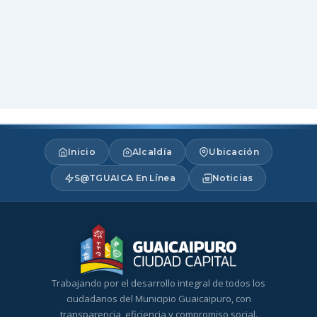
Inicio
Alcaldía
Ubicación
S@TGUAICA En Línea
Noticias
Trabajando por el desarrollo integral de todos los
ciudadanos del Municipio Guaicaipuro, con
transparencia, eficiencia y compromiso social.