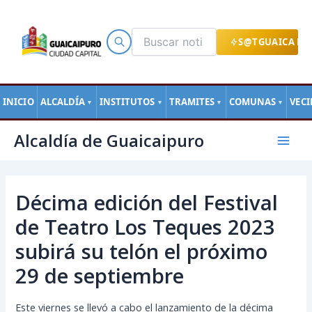
Ir
al
contenido
S@TGUAICA EN
INICIO
ALCALDÍA
INSTITUTOS
TRAMITES
COMUNAS
VEC
▼
▼
▼
▼
Navegación
Mai
Alcaldía de Guaicaipuro
de
Men
entradas
Décima edición del Festival
de Teatro Los Teques 2023
subirá su telón el próximo
29 de septiembre
Este viernes se llevó a cabo el lanzamiento de la décima