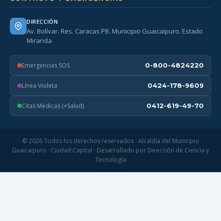
DIRECCIÓN
Av. Bolívar. Res. Caracas PB. Municipio Guaicaipuro. Estado
Miranda
Emergencias SOS
0-800-4824220
Línea Violeta
0424-178-9609
Citas Médicas (+Salud)
0412-619-49-70
© 2026 Todos los derechos reservados · Alcaldía del Municipio
Guaicaipuro · Ciudad Capital · Desarrollado por Dirección de Ciencia y
Tecnología