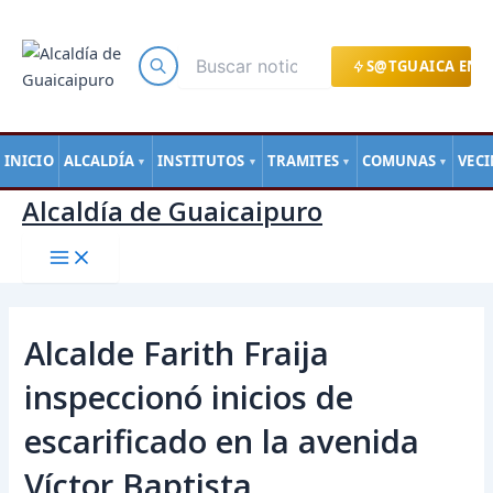
Main
Ir
Navegación
Menu
al
de
contenido
entradas
S@TGUAICA EN L
INICIO
ALCALDÍA
INSTITUTOS
TRAMITES
COMUNAS
VEC
▼
▼
▼
▼
Alcaldía de Guaicaipuro
Alcalde Farith Fraija
inspeccionó inicios de
escarificado en la avenida
Víctor Baptista