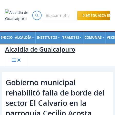
Main
Ir
Navegación
Menu
al
de
contenido
entradas
S@TGUAICA EN L
INICIO
ALCALDÍA
INSTITUTOS
TRAMITES
COMUNAS
VEC
▼
▼
▼
▼
Alcaldía de Guaicaipuro
Gobierno municipal
rehabilitó falla de borde del
sector El Calvario en la
parroquia Cecilio Acosta