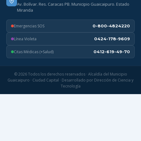
Av. Bolívar. Res. Caracas PB. Municipio Guaicaipuro. Estado
Miranda
Emergencias SOS
0-800-4824220
Línea Violeta
0424-178-9609
Citas Médicas (+Salud)
0412-619-49-70
© 2026 Todos los derechos reservados · Alcaldía del Municipio
Guaicaipuro · Ciudad Capital · Desarrollado por Dirección de Ciencia y
Tecnología