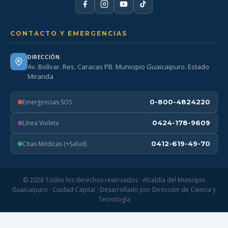
CONTACTO Y EMERGENCIAS
DIRECCIÓN
Av. Bolívar. Res. Caracas PB. Municipio Guaicaipuro. Estado
Miranda
Emergencias SOS
0-800-4824220
Línea Violeta
0424-178-9609
Citas Médicas (+Salud)
0412-619-49-70
© 2026 Todos los derechos reservados · Alcaldía del Municipio
Guaicaipuro · Ciudad Capital · Desarrollado por Dirección de Ciencia y
Tecnología