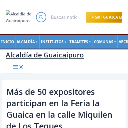
Main
Ir
Navegación
Menu
al
de
contenido
entradas
S@TGUAICA EN L
INICIO
ALCALDÍA
INSTITUTOS
TRAMITES
COMUNAS
VEC
▼
▼
▼
▼
Alcaldía de Guaicaipuro
Más de 50 expositores
participan en la Feria la
Guaica en la calle Miquilen
de Los Teques