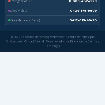
Emergencias SOS
0-800-4824220
Línea Violeta
0424-178-9609
Citas Médicas (+Salud)
0412-619-49-70
© 2026 Todos los derechos reservados · Alcaldía del Municipio
Guaicaipuro · Ciudad Capital · Desarrollado por Dirección de Ciencia y
Tecnología