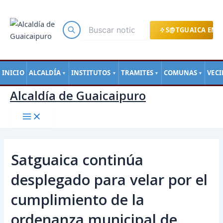
Main
Ir
Navegación
Menu
al
de
contenido
entradas
S@TGUAICA EN L
INICIO
ALCALDÍA
INSTITUTOS
TRAMITES
COMUNAS
VEC
▼
▼
▼
▼
Alcaldía de Guaicaipuro
Satguaica continúa
desplegado para velar por el
cumplimiento de la
ordenanza municipal de