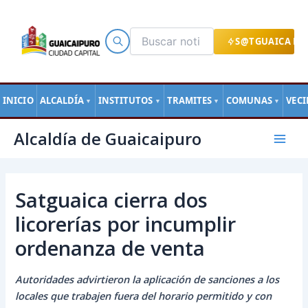
Ir
al
contenido
S@TGUAICA EN
INICIO
ALCALDÍA
INSTITUTOS
TRAMITES
COMUNAS
VEC
▼
▼
▼
▼
Navegación
Mai
Alcaldía de Guaicaipuro
de
Men
entradas
Satguaica cierra dos
licorerías por incumplir
ordenanza de venta
Autoridades advirtieron la aplicación de sanciones a los
locales que trabajen fuera del horario permitido y con