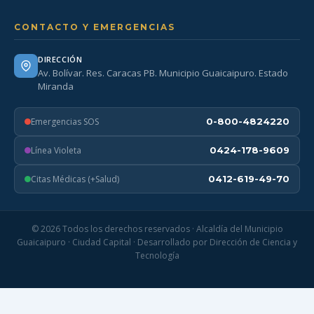
CONTACTO Y EMERGENCIAS
DIRECCIÓN
Av. Bolívar. Res. Caracas PB. Municipio Guaicaipuro. Estado
Miranda
Emergencias SOS
0-800-4824220
Línea Violeta
0424-178-9609
Citas Médicas (+Salud)
0412-619-49-70
© 2026 Todos los derechos reservados · Alcaldía del Municipio
Guaicaipuro · Ciudad Capital · Desarrollado por Dirección de Ciencia y
Tecnología