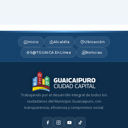
Inicio
Alcaldía
Ubicación
S@TGUAICA En Línea
Noticias
Trabajando por el desarrollo integral de todos los
ciudadanos del Municipio Guaicaipuro, con
transparencia, eficiencia y compromiso social.