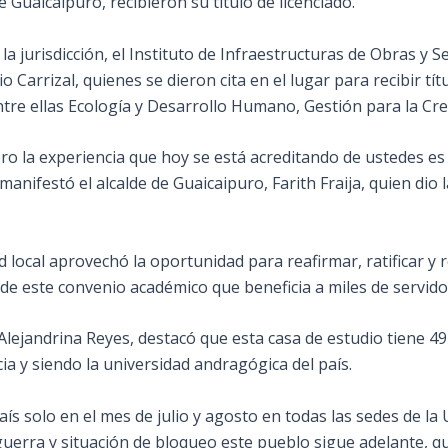
 Guaicaipuro, recibieron su título de licenciado.
a jurisdicción, el Instituto de Infraestructuras de Obras y Se
Carrizal, quienes se dieron cita en el lugar para recibir tí
tre ellas Ecología y Desarrollo Humano, Gestión para la Crea
ero la experiencia que hoy se está acreditando de ustedes e
 manifestó el alcalde de Guaicaipuro, Farith Fraija, quien dio
 local aprovechó la oportunidad para reafirmar, ratificar y
de este convenio académico que beneficia a miles de servido
 Alejandrina Reyes, destacó que esta casa de estudio tiene 4
a y siendo la universidad andragógica del país.
ís solo en el mes de julio y agosto en todas las sedes de l
guerra y situación de bloqueo este pueblo sigue adelante, 