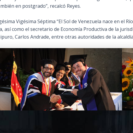
mbién en postgrado”, recalcó Reyes.
gésima Vigésima Séptima “El Sol de Venezuela nace en el Río
 así como el secretario de Economía Productiva de la jurisdic
puro, Carlos Andrade, entre otras autoridades de la alcaldía