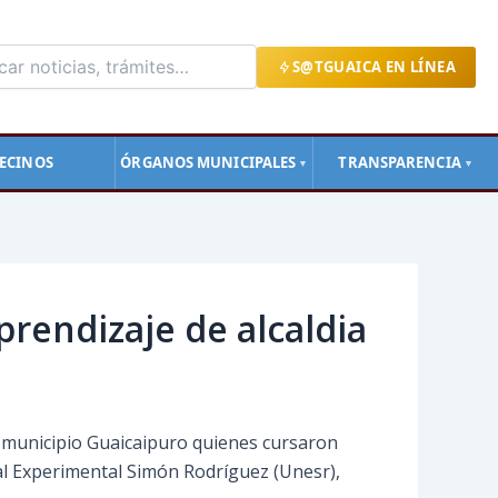
S@TGUAICA EN LÍNEA
ECINOS
ÓRGANOS MUNICIPALES
TRANSPARENCIA
▼
▼
rendizaje de alcaldia
l municipio Guaicaipuro quienes cursaron
al Experimental Simón Rodríguez (Unesr),