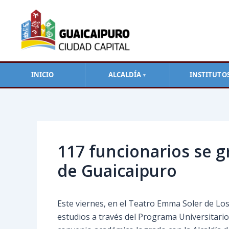
Ir
al
contenido
INICIO
ALCALDÍA
INSTITUTO
▼
Navegación
de
entradas
117 funcionarios se 
de Guaicaipuro
Este viernes, en el Teatro Emma Soler de Los
estudios a través del Programa Universitari