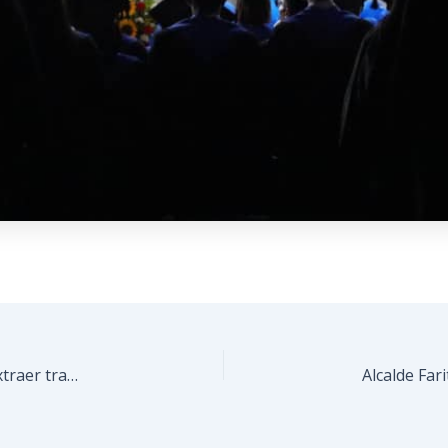
Alcaldía de Guaicaipuro apoyó a Corpoelec para extraer transformador dañado en la avenida Bermúdez de Los Teques