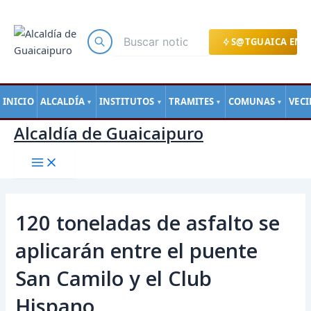
Main
Ir
Navegación
Menu
al
de
contenido
entradas
S@TGUAICA EN L
INICIO
ALCALDÍA
INSTITUTOS
TRAMITES
COMUNAS
VEC
▼
▼
▼
▼
Alcaldía de Guaicaipuro
120 toneladas de asfalto se
aplicarán entre el puente
San Camilo y el Club
Hispano