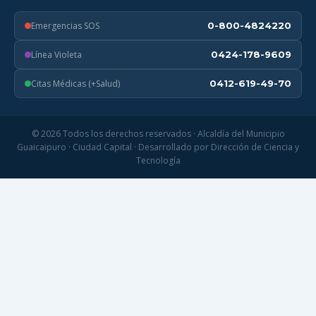
Emergencias SOS
0-800-4824220
Línea Violeta
0424-178-9609
Citas Médicas (+Salud)
0412-619-49-70
© 2026 Todos los derechos reservados · Alcaldía del Municipio
Guaicaipuro · Ciudad Capital · Desarrollado por Dirección de Ciencia y
Tecnología