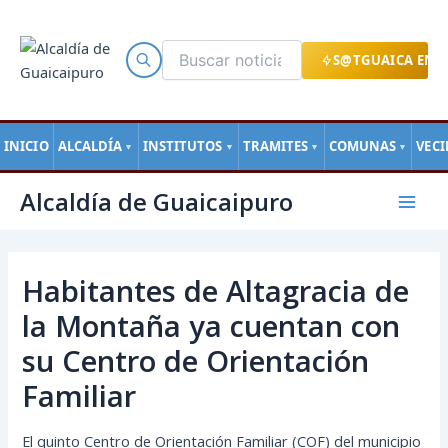
Ir
al
contenido
S@TGUAICA EN L
INICIO
ALCALDÍA
INSTITUTOS
TRAMITES
COMUNAS
VEC
▼
▼
▼
▼
Navegación
Mai
Alcaldía de Guaicaipuro
de
Men
entradas
Habitantes de Altagracia de
la Montaña ya cuentan con
su Centro de Orientación
Familiar
El quinto Centro de Orientación Familiar (COF) del municipio