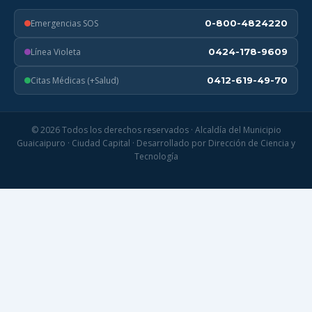
Emergencias SOS
0-800-4824220
Línea Violeta
0424-178-9609
Citas Médicas (+Salud)
0412-619-49-70
© 2026 Todos los derechos reservados · Alcaldía del Municipio
Guaicaipuro · Ciudad Capital · Desarrollado por Dirección de Ciencia y
Tecnología