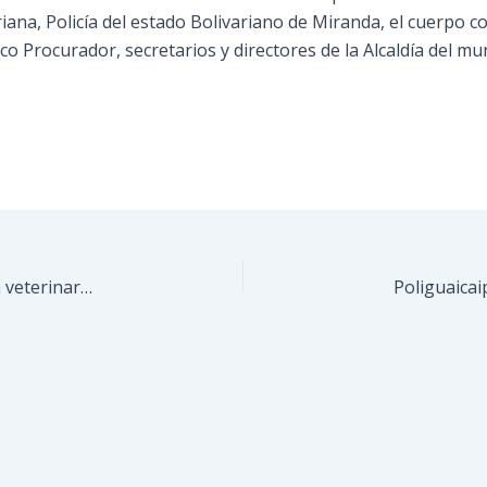
riana, Policía del estado Bolivariano de Miranda, el cuerpo c
co Procurador, secretarios y directores de la Alcaldía del mu
Más de 200 animales fueron atendidos en jornada veterinaria realizada en la Plaza Guaicaipuro de Los Teques