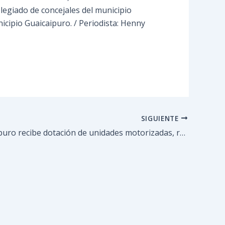
olegiado de concejales del municipio
nicipio Guaicaipuro. / Periodista: Henny
SIGUIENTE
Poliguaicaipuro recibe dotación de unidades motorizadas, radios y cámaras corporales