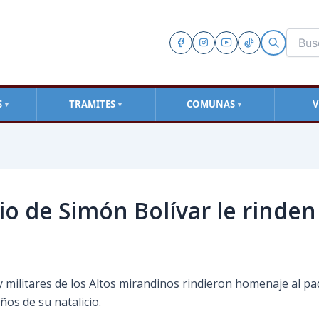
S
TRAMITES
COMUNAS
V
▼
▼
▼
cio de Simón Bolívar le rind
s y militares de los Altos mirandinos rindieron homenaje al pa
os de su natalicio.