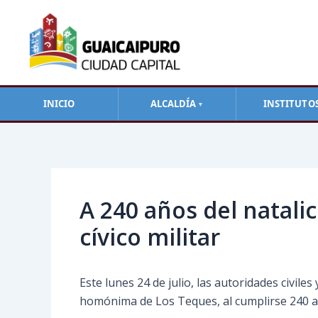
Ir
al
contenido
INICIO
ALCALDÍA
INSTITUTO
▼
Navegación
de
entradas
A 240 años del natali
cívico militar
Este lunes 24 de julio, las autoridades civile
homónima de Los Teques, al cumplirse 240 añ