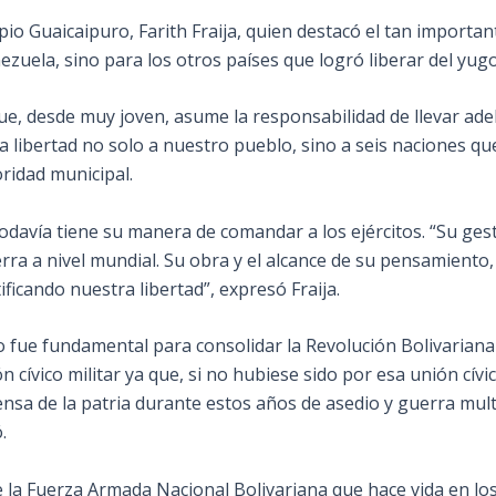
cipio Guaicaipuro, Farith Fraija, quien destacó el tan import
zuela, sino para los otros países que logró liberar del yug
ue, desde muy joven, asume la responsabilidad de llevar adel
la libertad no solo a nuestro pueblo, sino a seis naciones 
ridad municipal.
odavía tiene su manera de comandar a los ejércitos. “Su gest
erra a nivel mundial. Su obra y el alcance de su pensamient
ficando nuestra libertad”, expresó Fraija.
nto fue fundamental para consolidar la Revolución Bolivari
ívico militar ya que, si no hubiese sido por esa unión cívic
fensa de la patria durante estos años de asedio y guerra mu
.
la Fuerza Armada Nacional Bolivariana que hace vida en los 