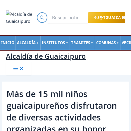
Main
Ir
Navegación
Menu
al
de
contenido
entradas
S@TGUAICA EN L
INICIO
ALCALDÍA
INSTITUTOS
TRAMITES
COMUNAS
VEC
▼
▼
▼
▼
Alcaldía de Guaicaipuro
Más de 15 mil niños
guaicaipureños disfrutaron
de diversas actividades
organizadas en su honor