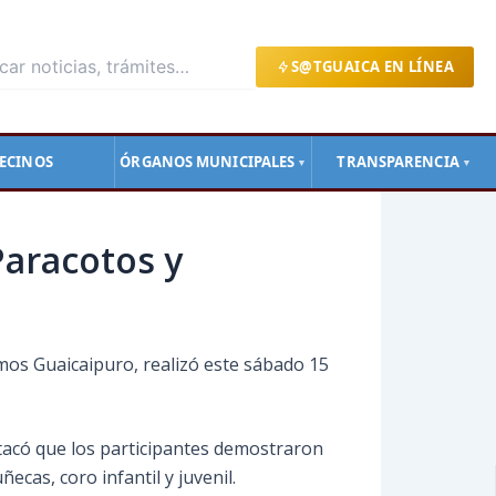
S@TGUAICA EN LÍNEA
ECINOS
ÓRGANOS MUNICIPALES
TRANSPARENCIA
▼
▼
Paracotos y
omos Guaicaipuro, realizó este sábado 15
tacó que los
participantes demostraron
ecas, coro infantil y juvenil.