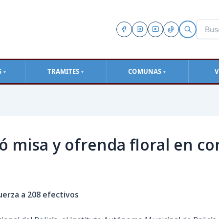
S
TRAMITES
COMUNAS
V
▼
▼
▼
zó misa y ofrenda floral en 
fuerza a 208 efectivos