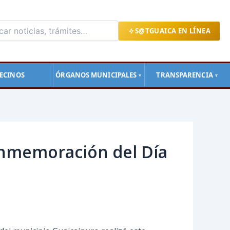
S@TGUAICA EN LÍNEA
ECINOS
ÓRGANOS MUNICIPALES
TRANSPARENCIA
▼
▼
conmemoración del Día