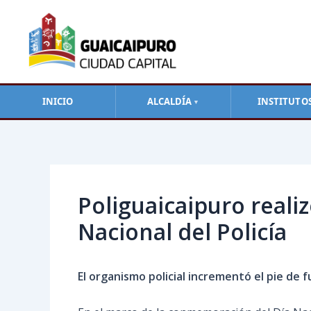
Ir
al
contenido
INICIO
ALCALDÍA
INSTITUTO
▼
Navegación
de
entradas
Poliguaicaipuro reali
Nacional del Policía
El organismo policial incrementó el pie de 