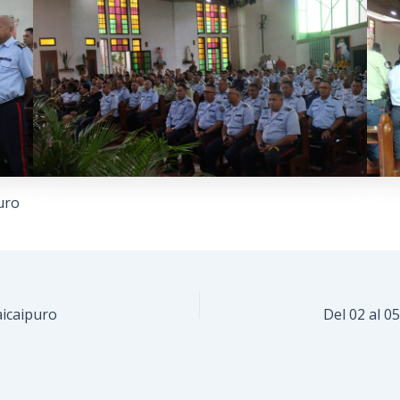
uro
aicaipuro