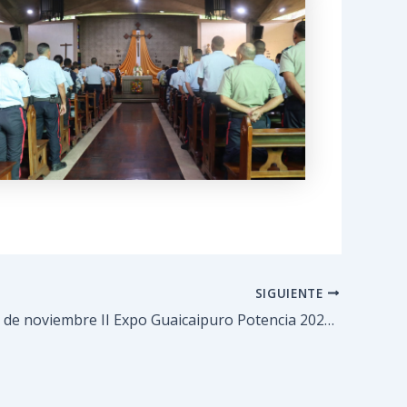
SIGUIENTE
Del 02 al 05 de noviembre II Expo Guaicaipuro Potencia 2023 será la vitrina empresarial de Altos Mirandinos y Gran Caracas