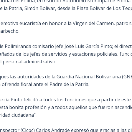
onal del Policía, el Instituto Autónomo Municipal de Policía
 la Patria, Simón Bolívar, desde la Plaza Bolívar de Los Teq
motiva eucaristía en honor a la Virgen del Carmen, patrona d
Barbecho.
e Polimiranda comisario jefe José Luis García Pinto; el direct
os de los jefes de servicios y estaciones policiales, funcio
l personal administrativo.
ues las autoridades de la Guardia Nacional Bolivariana (GNB)
ofrenda floral ante el Padre de la Patria.
arcía Pinto felicitó a todos los funciones que a partir de es
 está bonita profesión y a todos aquellos que fueron ascen
ridad ciudadana”.
, Inspector (Cicpc) Carlos Andrade expresó que gracias a las