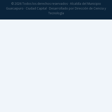
© 2026 Todos los derechos reservados · Alcaldía del Municipio
Guaicaipuro · Ciudad Capital · Desarrollado por Dirección de Ciencia y
Tecnología