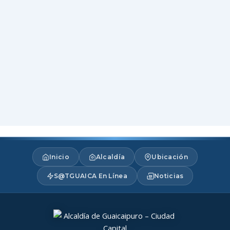
Inicio
Alcaldía
Ubicación
S@TGUAICA En Línea
Noticias