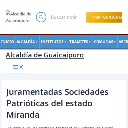
Main
Ir
Navegación
Menu
al
de
contenido
entradas
S@TGUAICA EN L
INICIO
ALCALDÍA
INSTITUTOS
TRAMITES
COMUNAS
VEC
▼
▼
▼
▼
Alcaldía de Guaicaipuro
Juramentadas Sociedades
Patrióticas del estado
Miranda
De cara al XVIII Congreso Nacional de Historia, que será