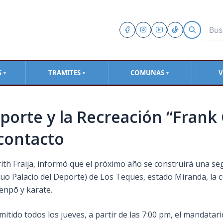
S
TRAMITES
COMUNAS
V
▼
▼
▼
porte y la Recreación “Frank 
contacto
arith Fraija, informó que el próximo año se construirá una s
guo Palacio del Deporte) de Los Teques, estado Miranda, la cu
enpō y karate.
ido todos los jueves, a partir de las 7:00 pm, el mandatari