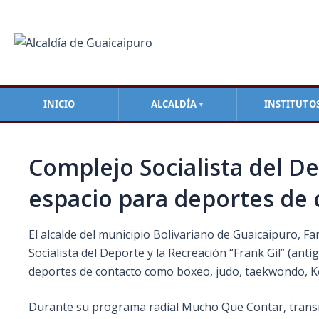
Ir
Navegación
al
de
contenido
entradas
INICIO
ALCALDÍA
INSTITUTO
▼
Complejo Socialista del De
espacio para deportes de 
El alcalde del municipio Bolivariano de Guaicaipuro, F
Socialista del Deporte y la Recreación “Frank Gil” (anti
deportes de contacto como boxeo, judo, taekwondo, K
Durante
su programa radial Mucho Que Contar, transmit