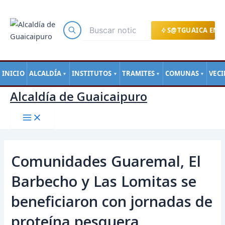
Main
Ir
Navegación
Menu
al
de
contenido
entradas
S@TGUAICA EN L
INICIO
ALCALDÍA
INSTITUTOS
TRAMITES
COMUNAS
VEC
▼
▼
▼
▼
Alcaldía de Guaicaipuro
Comunidades Guaremal, El
Barbecho y Las Lomitas se
beneficiaron con jornadas de
proteína pesquera