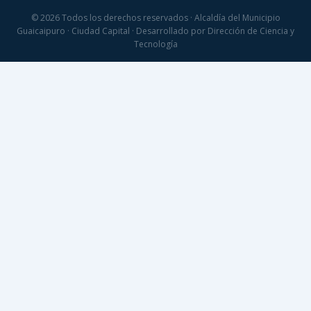
© 2026 Todos los derechos reservados · Alcaldía del Municipio
Guaicaipuro · Ciudad Capital · Desarrollado por Dirección de Ciencia y
Tecnología