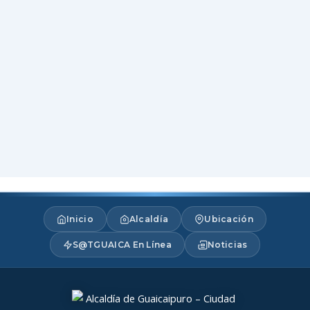
Inicio
Alcaldía
Ubicación
S@TGUAICA En Línea
Noticias