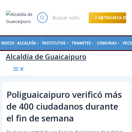
Main
Ir
Navegación
Menu
al
de
contenido
entradas
S@TGUAICA EN L
INICIO
ALCALDÍA
INSTITUTOS
TRAMITES
COMUNAS
VEC
▼
▼
▼
▼
Alcaldía de Guaicaipuro
Poliguaicaipuro verificó más
de 400 ciudadanos durante
el fin de semana
En el casco central de Los Teques, funcionarios de la Policía