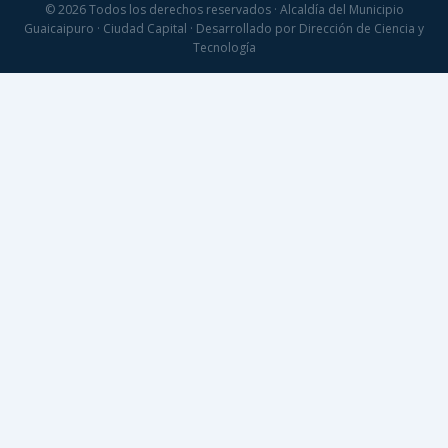
© 2026 Todos los derechos reservados · Alcaldía del Municipio
Guaicaipuro · Ciudad Capital · Desarrollado por Dirección de Ciencia y
Tecnología