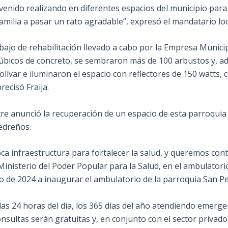
venido realizando en diferentes espacios del municipio par
amilia a pasar un rato agradable”, expresó el mandatario loc
bajo de rehabilitación llevado a cabo por la Empresa Municip
úbicos de concreto, se sembraron más de 100 arbustos y, ade
lívar e iluminaron el espacio con reflectores de 150 watts,
recisó Fraija.
re anunció la recuperación de un espacio de esta parroqui
edreños.
a infraestructura para fortalecer la salud, y queremos cont
Ministerio del Poder Popular para la Salud, en el ambulatori
 de 2024 a inaugurar el ambulatorio de la parroquia San Ped
 las 24 horas del día, los 365 días del año atendiendo emerge
consultas serán gratuitas y, en conjunto con el sector priv