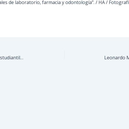
ales de laboratorio, farmacia y odontología”. / HA / Fotograf
Guaicaipuro ganó triple oro en boxeo de Juegos Estudiantiles Miranda 2023