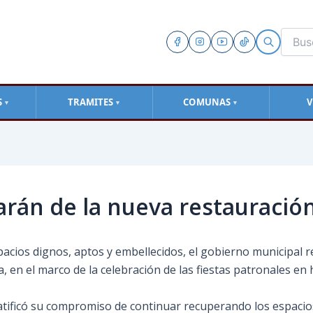
S
TRAMITES
COMUNAS
V
▼
▼
▼
án de la nueva restauración 
acios dignos, aptos y embellecidos, el gobierno municipal re
sia, en el marco de la celebración de las fiestas patronales e
n ratificó su compromiso de continuar recuperando los espaci