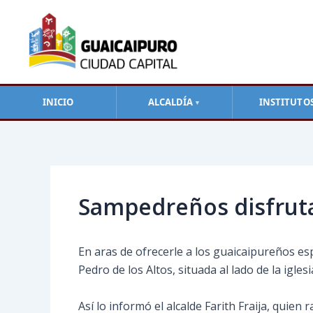
Ir
al
contenido
INICIO
ALCALDÍA
INSTITUTO
▼
Navegación
de
entradas
Sampedreños disfrutar
En aras de ofrecerle a los guaicaipureños esp
Pedro de los Altos, situada al lado de la igle
Así lo informó el alcalde Farith Fraija, quie