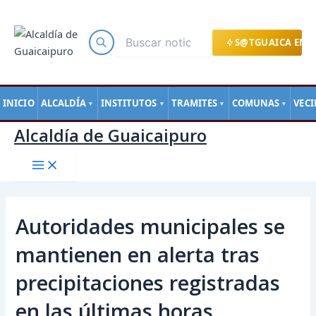
Main
Ir
Navegación
Menu
al
de
contenido
entradas
S@TGUAICA EN L
INICIO
ALCALDÍA
INSTITUTOS
TRAMITES
COMUNAS
VEC
▼
▼
▼
▼
Alcaldía de Guaicaipuro
Autoridades municipales se
mantienen en alerta tras
precipitaciones registradas
en las últimas horas