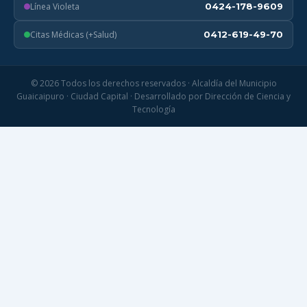
Línea Violeta
0424-178-9609
Citas Médicas (+Salud)
0412-619-49-70
© 2026 Todos los derechos reservados · Alcaldía del Municipio
Guaicaipuro · Ciudad Capital · Desarrollado por Dirección de Ciencia y
Tecnología