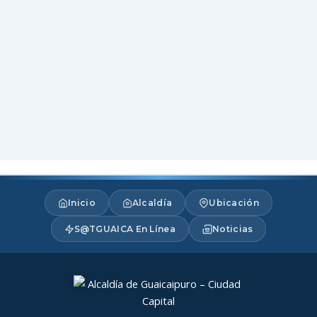
Inicio
Alcaldía
Ubicación
S@TGUAICA En Línea
Noticias