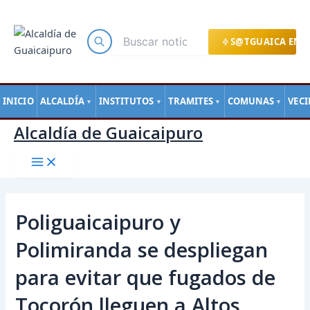
Main
Ir
Navegación
Menu
al
de
contenido
entradas
S@TGUAICA EN L
INICIO
ALCALDÍA
INSTITUTOS
TRAMITES
COMUNAS
VEC
▼
▼
▼
▼
Alcaldía de Guaicaipuro
Poliguaicaipuro y
Polimiranda se despliegan
para evitar que fugados de
Tocorón lleguen a Altos