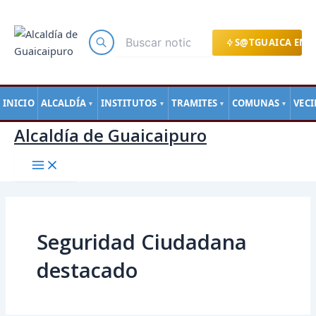
Main
Buscar
Ir
Menu
por:
al
contenido
S@TGUAICA EN L
INICIO
ALCALDÍA
INSTITUTOS
TRAMITES
COMUNAS
VEC
▼
▼
▼
▼
Alcaldía de Guaicaipuro
Seguridad Ciudadana
destacado