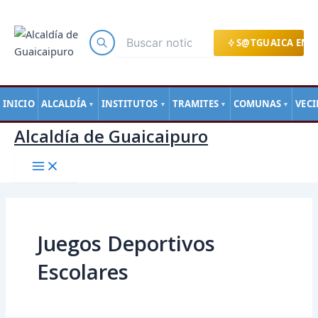
Main
Ir
Menu
al
contenido
S@TGUAICA EN L
INICIO
ALCALDÍA
INSTITUTOS
TRAMITES
COMUNAS
VEC
▼
▼
▼
▼
Alcaldía de Guaicaipuro
Juegos Deportivos
Escolares